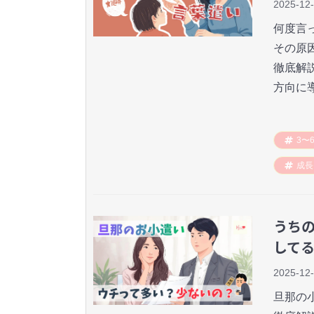
2025-12
何度言
その原
徹底解
方向に
3〜
成長
うち
して
2025-12
旦那の