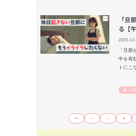
「旦
る【
2025-12
「旦那
中を有
トにこ
人間
<<
<
…
8