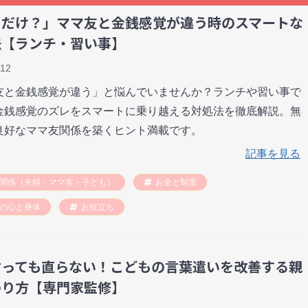
ちだけ？」ママ友と金銭感覚が違う時のスマートな
法【ランチ・習い事】
-12
友と金銭感覚が違う」と悩んでいませんか？ランチや習い事で
金銭感覚のズレをスマートに乗り越える対処法を徹底解説。無
良好なママ友関係を築くヒント満載です。
記事を見る
関係（夫婦・ママ友・子ども）
お金と制度
の心と身体
お役立ち
言っても直らない！こどもの言葉遣いを改善する親
わり方【専門家監修】