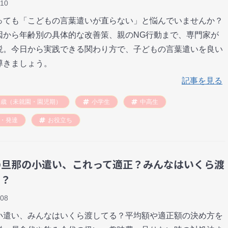
-10
っても「こどもの言葉遣いが直らない」と悩んでいませんか？
因から年齢別の具体的な改善策、親のNG行動まで、専門家が
説。今日から実践できる関わり方で、子どもの言葉遣いを良い
導きましょう。
記事を見る
6歳（未就園・園児期）
小学生
中高生
・発達
お役立ち
の旦那の小遣い、これって適正？みんなはいくら渡
る？
-08
小遣い、みんなはいくら渡してる？平均額や適正額の決め方を