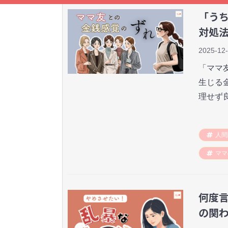
「う
対処
2025-12
「ママ
生じる
理せず
人間
ママ
何度
の関