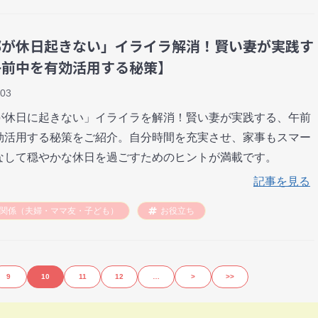
那が休日起きない」イライラ解消！賢い妻が実践す
午前中を有効活用する秘策】
-03
が休日に起きない」イライラを解消！賢い妻が実践する、午前
効活用する秘策をご紹介。自分時間を充実させ、家事もスマー
なして穏やかな休日を過ごすためのヒントが満載です。
記事を見る
関係（夫婦・ママ友・子ども）
お役立ち
9
10
11
12
…
>
>>