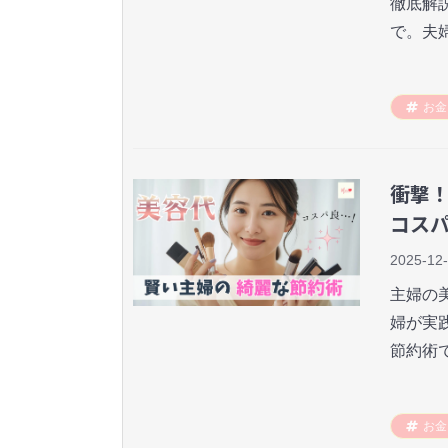
徹底解
で。夫
お金
衝撃
コス
2025-12
主婦の
婦が実
節約術
お金