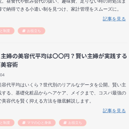
説。昼食代や飲み会代の扱い、趣味費、足りない時の対処法ま
婦で納得できる小遣い制を見つけ、家計管理をスムーズに。
記事を見る
と制度
お役立ち
！主婦の美容代平均は〇〇円？賢い主婦が実践する
パ美容術
-04
美容代平均はいくら？世代別のリアルなデータを公開。賢い主
践する、基礎化粧品からヘアケア、メイクまで、コスパ最強の
で美容代を賢く抑える方法を徹底解説します。
記事を見る
と制度
ママの心と身体
お役立ち