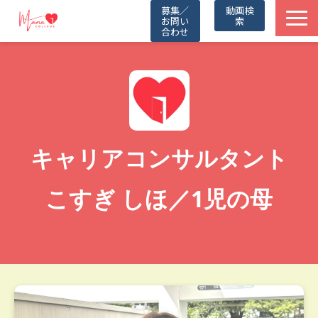
募集／
動画検
お問い
索
合わせ
TOP
動画一覧
Friends
キャリアコンサルタント
Partners
こすぎ しほ／1児の母
Blog
お知らせ
公式LINE（無料）