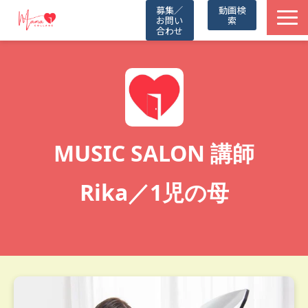
募集／
動画検
お問い
索
合わせ
TOP
動画一覧
Friends
MUSIC SALON 講師
Partners
Rika／1児の母
Blog
お知らせ
公式LINE（無料）