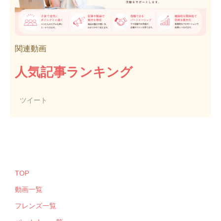
関連動画
人気記事ランキング
ツイート
TOP
動画一覧
フレンズ一覧