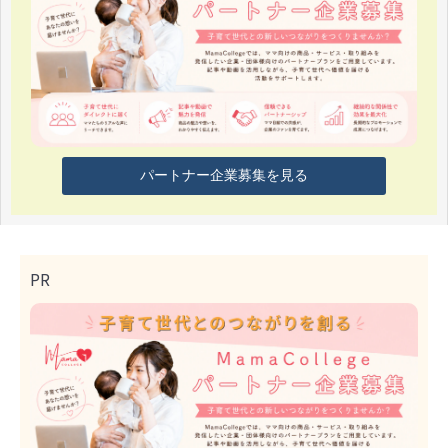
パートナー企業募集を見る
PR