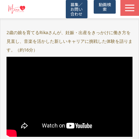
募集／
動画検
お問い
索
合わせ
TOP
2歳の娘を育てるRikaさんが、妊娠・出産をきっかけに働き方を
見直し、音楽を活かした新しいキャリアに挑戦した体験を語りま
動画一覧
す。（約16分）
Friends
Partners
Blog
お知らせ
公式LINE（無料）