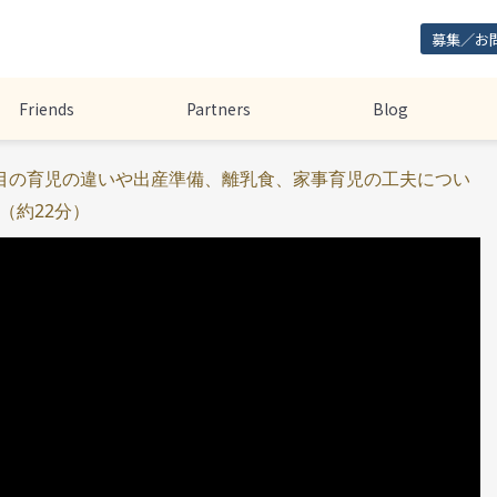
募集／お
Friends
Partners
Blog
目の育児の違いや出産準備、離乳食、家事育児の工夫につい
（約22分）