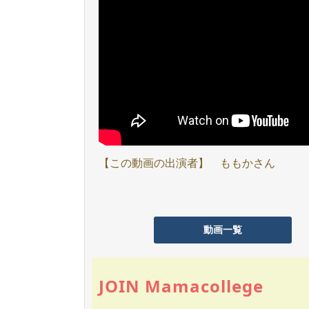
【この動画の出演者】 ももかさん
動画一覧
JOIN Mamacollege