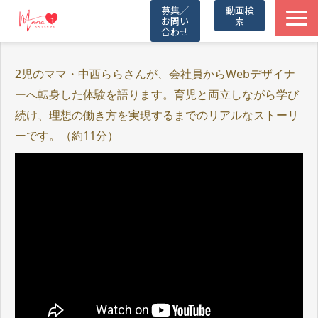
募集／
動画検
お問い
索
合わせ
TOP
2児のママ・中西ららさんが、会社員からWebデザイナ
ーへ転身した体験を語ります。育児と両立しながら学び
動画一覧
続け、理想の働き方を実現するまでのリアルなストーリ
ーです。（約11分）
Friends
Partners
Blog
お知らせ
公式LINE（無料）