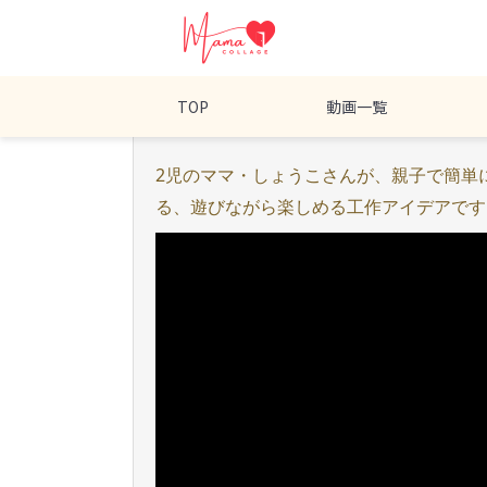
TOP
動画一覧
2児のママ・しょうこさんが、親子で簡単
る、遊びながら楽しめる工作アイデアです