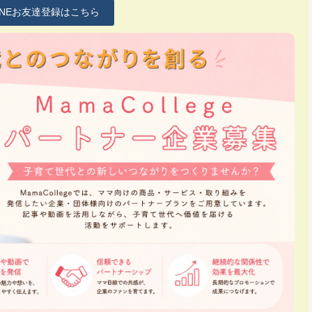
INEお友達登録はこちら