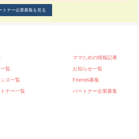
ートナー企業募集を見る
P
ママための情報記事
画一覧
お知らせ一覧
レンズ一覧
Friends募集
ートナー一覧
パートナー企業募集