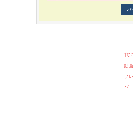
パ
TO
動
フ
パ