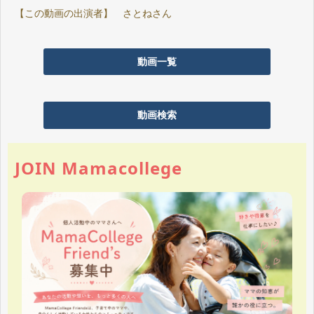
【この動画の出演者】 さとねさん
動画一覧
動画検索
JOIN Mamacollege