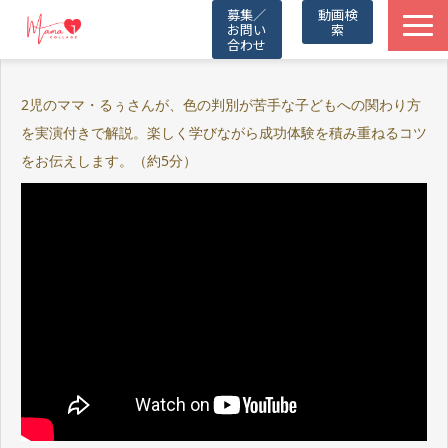
募集／
動画検
お問い
索
合わせ
TOP
2児のママ・るぅさんが、色の判別が苦手な子どもへの関わり方
を実演付きで解説。楽しく学びながら成功体験を積み重ねるコツ
動画一覧
をお伝えします。（約5分）
Friends
Partners
Blog
お知らせ
公式LINE（無料）