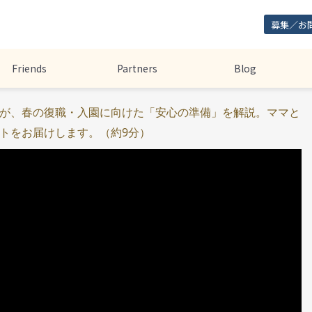
募集／お
Friends
Partners
Blog
が、春の復職・入園に向けた「安心の準備」を解説。ママと
トをお届けします。（約9分）