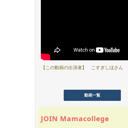
【この動画の出演者】 こすぎしほさん
動画一覧
JOIN Mamacollege