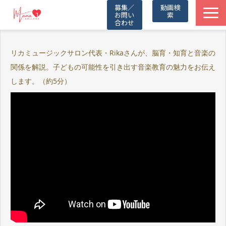
募集／
動画検
お問い
索
合わせ
TOP
リカミュージックサロン代表・Rikaさんが、脳育・知育と音楽の
関係を解説。子どもの可能性を引き出す音楽教育の魅力をお伝え
動画一覧
します。（約5分）
Friends
Partners
Blog
お知らせ
公式LINE（無料）