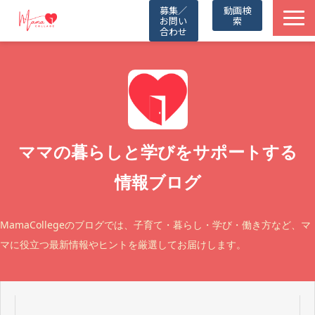
募集／
動画検
お問い
索
合わせ
TOP
動画一覧
Friends
ママの暮らしと学びをサポートする
情報ブログ
Partners
Blog
MamaCollegeのブログでは、子育て・暮らし・学び・働き方など、マ
マに役立つ最新情報やヒントを厳選してお届けします。
お知らせ
公式LINE（無料）