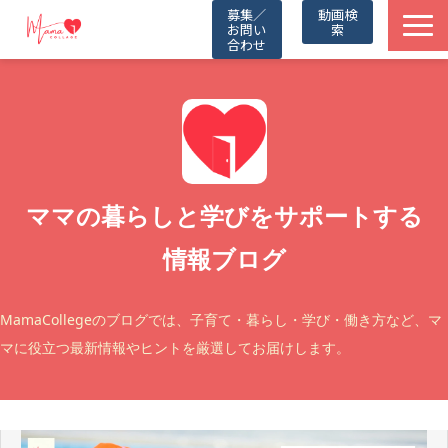
募集／
動画検
お問い
索
合わせ
TOP
動画一覧
Friends
ママの暮らしと学びをサポートする
情報ブログ
Partners
Blog
MamaCollegeのブログでは、子育て・暮らし・学び・働き方など、マ
マに役立つ最新情報やヒントを厳選してお届けします。
お知らせ
公式LINE（無料）