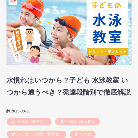
水慣れはいつから？子ども 水泳教室 い
つから通うべき？発達段階別で徹底解説
2025-09-10
0〜1歳（乳児期）
1〜3歳（幼児期）
3〜6歳（未就園・園児期）
小学生