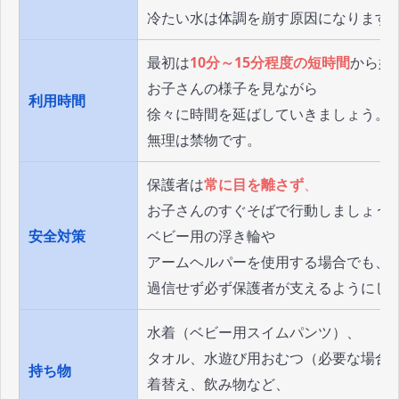
冷たい水は体調を崩す原因になります
最初は
10分～15分程度の短時間
から始
お子さんの様子を見ながら
利用時間
徐々に時間を延ばしていきましょう。
無理は禁物です。
保護者は
常に目を離さず
、
お子さんのすぐそばで行動しましょう
安全対策
ベビー用の浮き輪や
アームヘルパーを使用する場合でも、
過信せず必ず保護者が支えるようにし
水着（ベビー用スイムパンツ）、
タオル、水遊び用おむつ（必要な場合
持ち物
着替え、飲み物など、