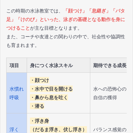
この時期の水泳教室では、
「顔つけ」「息継ぎ」「バタ
足」「けのび」といった、泳ぎの基礎となる動作を身に
つけること
が主な目標となります。
また、コーチや友達との関わりの中で、社会性や協調性
も育まれます。
項目
身につく水泳スキル
期待できる成長
・顔つけ
水慣れ
・水中で目を開ける
水への恐怖心の克
呼吸
・鼻から息を吐く
自信の獲得
・潜る
・浮き身
浮く
（だるま浮き、伏し浮き）
バランス感覚の向