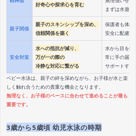
精神面
無理強いせず
好奇心や探求心を育む
まずは水遊び
親子のスキンシップを深め、
保護者も体調
親子関係
信頼関係を築く
安全に配慮す
水への抵抗が減り、
水から目を離
安全対策
万が一の際の
常に手の届く
冷静な対応に繋がる
サポートする
ベビー水泳は、親子の絆を深めながら、お子様が水と楽
しく触れ合うための貴重な機会となります。
無理なく、お子様のペースに合わせて進めることが最も
重要です。
3歳から5歳頃 幼児水泳の時期