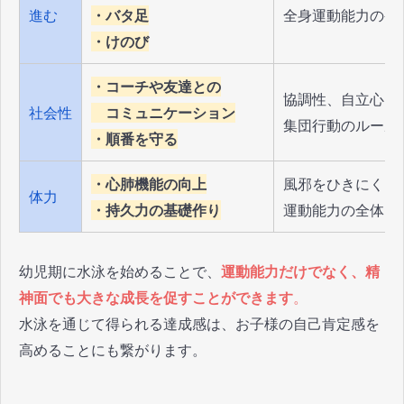
進む
・バタ足
全身運動能力の発
・けのび
・コーチや友達との
協調性、自立心、
社会性
コミュニケーション
集団行動のルール
・順番を守る
・心肺機能の向上
風邪をひきにくい
体力
・持久力の基礎作り
運動能力の全体的
幼児期に水泳を始めることで、
運動能力だけでなく、精
神面でも大きな成長を促すことができます
。
水泳を通じて得られる達成感は、お子様の自己肯定感を
高めることにも繋がります。