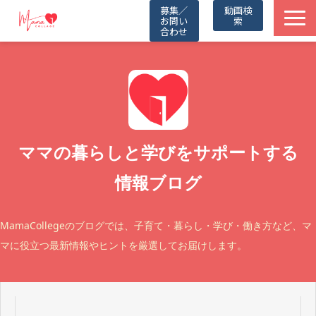
募集／
動画検
お問い
索
合わせ
TOP
動画一覧
Friends
ママの暮らしと学びをサポートする
情報ブログ
Partners
取材記事
MamaCollegeのブログでは、子育て・暮らし・学び・働き方など、マ
マに役立つ最新情報やヒントを厳選してお届けします。
お知らせ
公式LINE（無料）