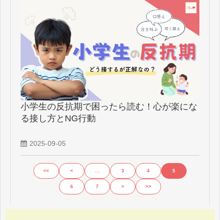
小学生の反抗期で困ったら読む！心が楽にな
る接し方とNG行動
2025-09-05
<<
<
…
3
4
5
6
7
>
>>