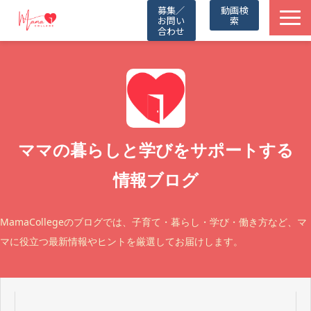
募集／
動画検
お問い
索
合わせ
TOP
動画一覧
Friends
ママの暮らしと学びをサポートする
情報ブログ
Partners
取材記事
MamaCollegeのブログでは、子育て・暮らし・学び・働き方など、マ
マに役立つ最新情報やヒントを厳選してお届けします。
お知らせ
公式LINE（無料）